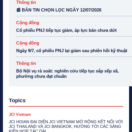
Thông tin
📰 BẢN TIN CHỌN LỌC NGÀY 12/07/2026
Cộng đồng
Cổ phiếu PNJ tiếp tục giảm, áp lực bán chưa dứt
Cộng đồng
Ngày 9/7, cổ phiếu PNJ lại giảm sau phiên hồi kỹ thuật
Thông tin
Bộ Nội vụ rà soát: nghiên cứu tiếp tục sắp xếp xã,
phường chưa đạt chuẩn
Topics
JCI Vietnam
JCI HOIAN ĐẠI DIỆN JCI VIETNAM MỞ RỘNG KẾT NỐI VỚI
JCI THAILAND VÀ JCI BANGKOK, HƯỚNG TỚI CÁC SÁNG
KIẾN HỢP TÁC DÀI...