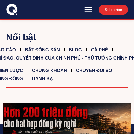
Subscribe
Nổi bật
ÁO CÁO
BẤT ĐỘNG SẢN
BLOG
CÀ PHÊ
Ỉ ĐẠO, QUYẾT ĐỊNH CỦA CHÍNH PHỦ - THỦ TƯỚNG CHÍNH P
IẾN LƯỢC
CHỨNG KHOÁN
CHUYỂN ĐỔI SỐ
ỘNG ĐỒNG
DANH BẠ